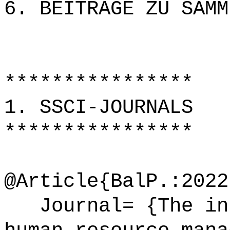
6. BEITRÄGE ZU SAMM
****************
1. SSCI-JOURNALS
****************
@Article{BalP.:2022
Journal= {The int