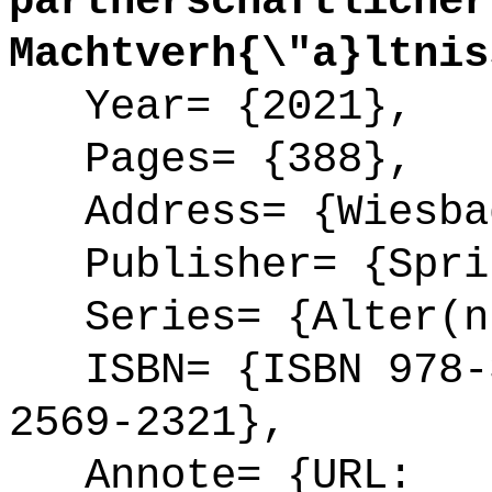
partnerschaftlicher
Machtverh{\"a}ltnis
Year= {2021},
Pages= {388},
Address= {Wiesba
Publisher= {Sprin
Series= {Alter(n)
ISBN= {ISBN 978-3
2569-2321},
Annote= {URL: