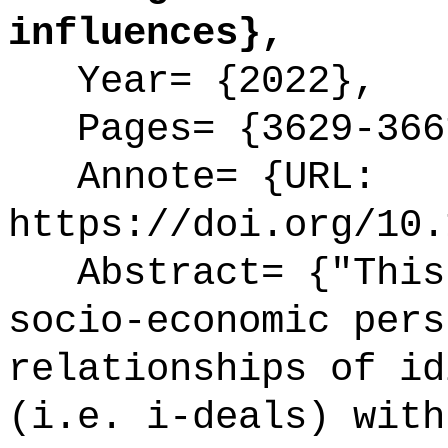
influences},
Year= {2022},
Pages= {3629-366
Annote= {URL:
https://doi.org/10.
Abstract= {"This 
socio-economic pers
relationships of id
(i.e. i-deals) with