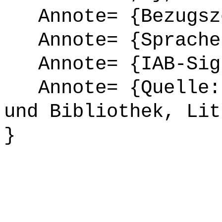
Annote= {Bezugsze
Annote= {Sprache
Annote= {IAB-Sign
Annote= {Quelle: 
und Bibliothek, Lit
}