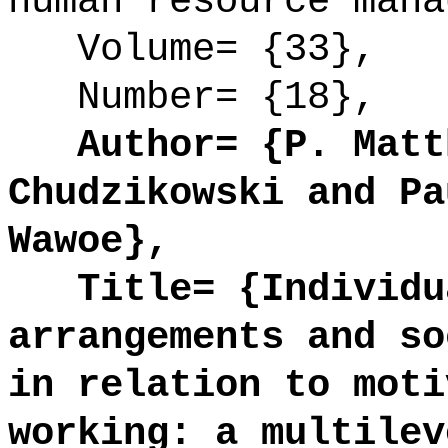
human resource mana
Volume= {33},
Number= {18},
Author= {P. Matth
Chudzikowski and Pa
Wawoe},
Title= {Individua
arrangements and so
in relation to moti
working: a multilev