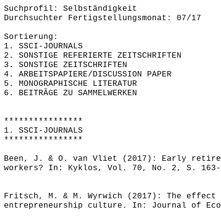
Suchprofil: Selbständigkeit
Durchsuchter Fertigstellungsmonat: 07/17
Sortierung:
1. SSCI-JOURNALS
2. SONSTIGE REFERIERTE ZEITSCHRIFTEN
3. SONSTIGE ZEITSCHRIFTEN
4. ARBEITSPAPIERE/DISCUSSION PAPER
5. MONOGRAPHISCHE LITERATUR
6. BEITRÄGE ZU SAMMELWERKEN
****************
1. SSCI-JOURNALS
****************
Been, J. & O. van Vliet (2017): Early retire
workers? In: Kyklos, Vol. 70, No. 2, S. 163-
Fritsch, M. & M. Wyrwich (2017): The effect 
entrepreneurship culture. In: Journal of Eco