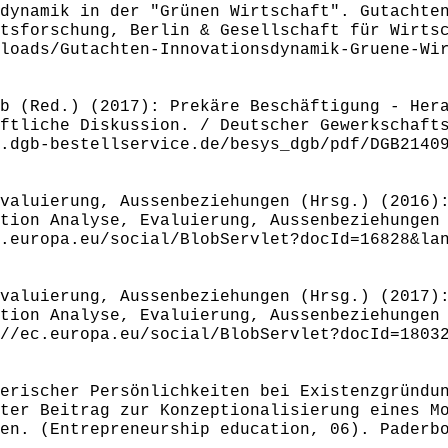
dynamik in der "Grünen Wirtschaft". Gutachte
tsforschung, Berlin & Gesellschaft für Wirts
loads/Gutachten-Innovationsdynamik-Gruene-Wi
b (Red.) (2017): Prekäre Beschäftigung - Her
ftliche Diskussion. / Deutscher Gewerkschaft
.dgb-bestellservice.de/besys_dgb/pdf/DGB2140
valuierung, Aussenbeziehungen (Hrsg.) (2016)
tion Analyse, Evaluierung, Aussenbeziehungen
.europa.eu/social/BlobServlet?docId=16828&la
valuierung, Aussenbeziehungen (Hrsg.) (2017)
tion Analyse, Evaluierung, Aussenbeziehungen
//ec.europa.eu/social/BlobServlet?docId=1803
erischer Persönlichkeiten bei Existenzgründu
ter Beitrag zur Konzeptionalisierung eines M
en. (Entrepreneurship education, 06). Paderb