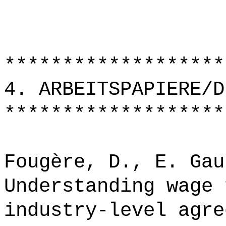
*******************
4. ARBEITSPAPIERE/D
*******************
Fougère, D., E. Gau
Understanding wage 
industry-level agre