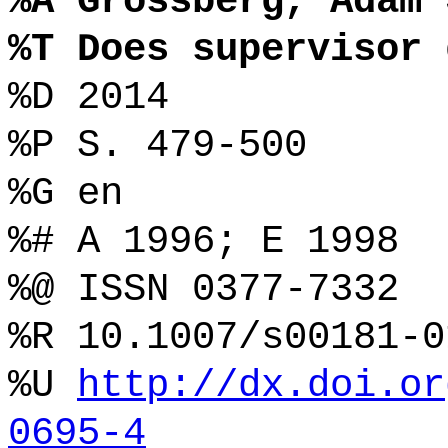
%A Grossberg, Adam 
%T Does supervisor 
%D 2014
%P S. 479-500
%G en
%# A 1996; E 1998
%@ ISSN 0377-7332
%R 10.1007/s00181-0
%U
http://dx.doi.or
0695-4