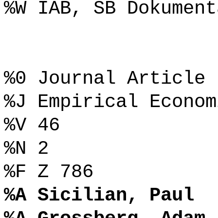
%W IAB, SB Dokument
%0 Journal Article
%J Empirical Econom
%V 46
%N 2
%F Z 786
%A Sicilian, Paul