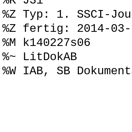
%K J31
%Z Typ: 1. SSCI-Jou
%Z fertig: 2014-03-
%M k140227s06
%~ LitDokAB
%W IAB, SB Dokument