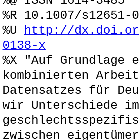
%@ ISSN 1614-3485
%R 10.1007/s12651-0
%U
http://dx.doi.or
0138-x
%X "Auf Grundlage e
kombinierten Arbeit
Datensatzes für Deu
wir Unterschiede im
geschlechtsspezifis
zwischen eigentümer