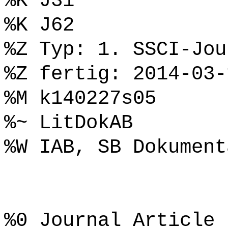
%K J31
%K J62
%Z Typ: 1. SSCI-Jou
%Z fertig: 2014-03-
%M k140227s05
%~ LitDokAB
%W IAB, SB Dokument
%0 Journal Article