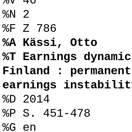
%V 46
%N 2
%F Z 786
%A Kässi, Otto
%T Earnings dynamic
Finland : permanent
earnings instabilit
%D 2014
%P S. 451-478
%G en