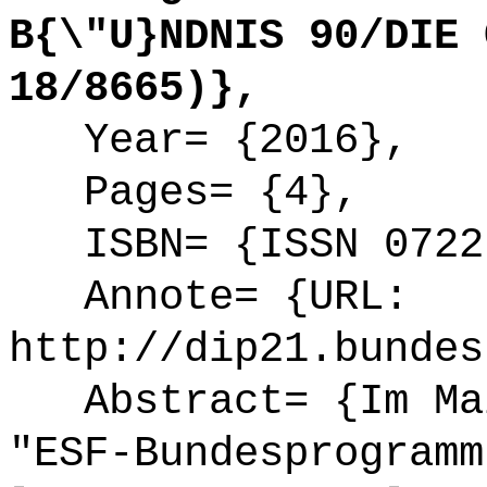
B{\"U}NDNIS 90/DIE 
18/8665)},
Year= {2016},
Pages= {4},
ISBN= {ISSN 0722
Annote= {URL:
http://dip21.bundes
Abstract= {Im Mai
"ESF-Bundesprogramm