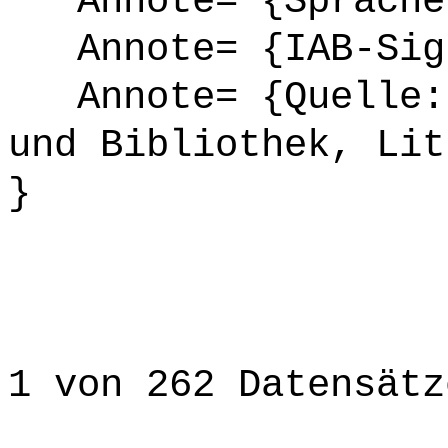
Annote= {Sprache
Annote= {IAB-Sign
Annote= {Quelle: 
und Bibliothek, Lit
}
1 von 262 Datensätz