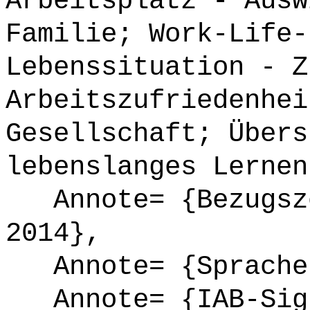
Arbeitsplatz - Ausw
Familie; Work-Life-
Lebenssituation - Z
Arbeitszufriedenhei
Gesellschaft; Übers
lebenslanges Lernen
Annote= {Bezugsze
2014},
Annote= {Sprache
Annote= {IAB-Sign