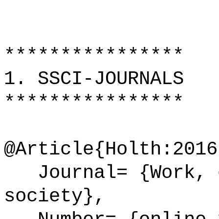
****************
1. SSCI-JOURNALS
****************
@Article{Holth:2016
Journal= {Work, e
society},