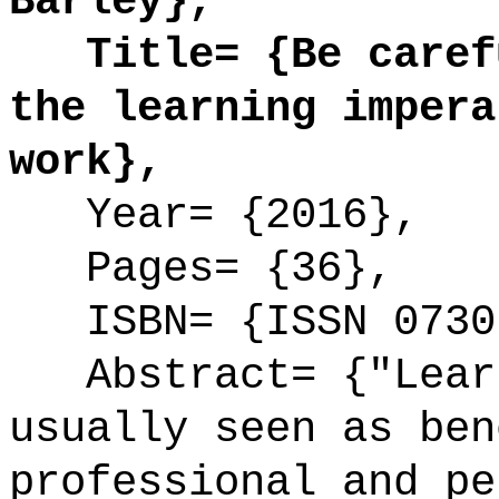
Barley},
Title= {Be carefu
the learning impera
work},
Year= {2016},
Pages= {36},
ISBN= {ISSN 0730
Abstract= {"Learn
usually seen as ben
professional and pe