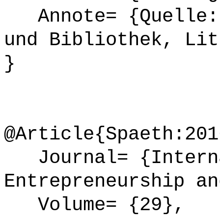
Annote= {Quelle: 
und Bibliothek, Lit
}
@Article{Spaeth:201
Journal= {Interna
Entrepreneurship an
Volume= {29},