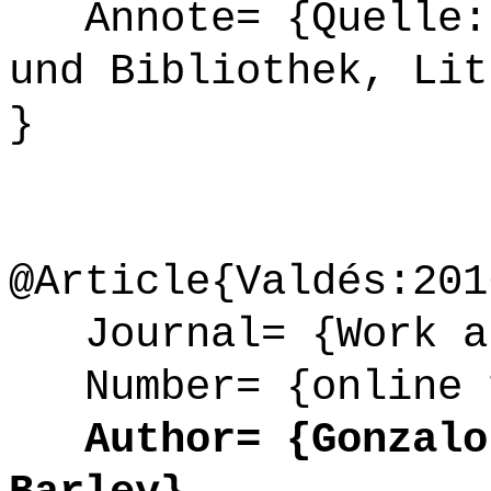
Annote= {Quelle: 
und Bibliothek, Lit
}
@Article{Valdés:201
Journal= {Work an
Number= {online 
Author= {Gonzalo 