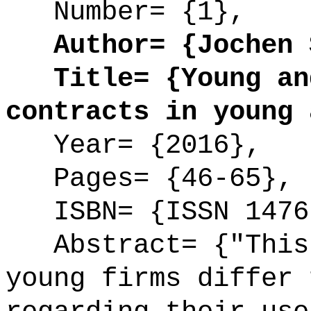
Number= {1},
Author= {Jochen S
Title= {Young and
contracts in young 
Year= {2016},
Pages= {46-65},
ISBN= {ISSN 1476
Abstract= {"This 
young firms differ 