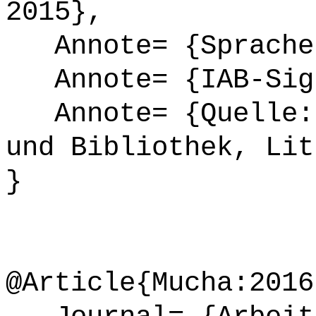
2015},
Annote= {Sprache
Annote= {IAB-Sign
Annote= {Quelle: 
und Bibliothek, Lit
}
@Article{Mucha:2016