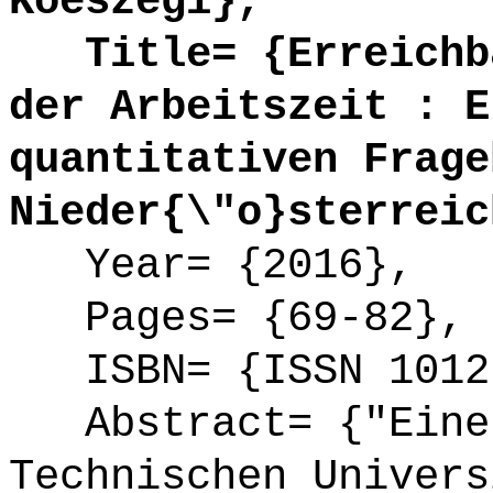
Koeszegi},
Title= {Erreichba
der Arbeitszeit : E
quantitativen Frage
Nieder{\"o}sterreic
Year= {2016},
Pages= {69-82},
ISBN= {ISSN 1012
Abstract= {"Eine 
Technischen Univers