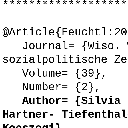
*******************
@Article{Feuchtl:20
Journal= {Wiso. W
sozialpolitische Ze
Volume= {39},
Number= {2},
Author= {Silvia F
Hartner- Tiefenthal