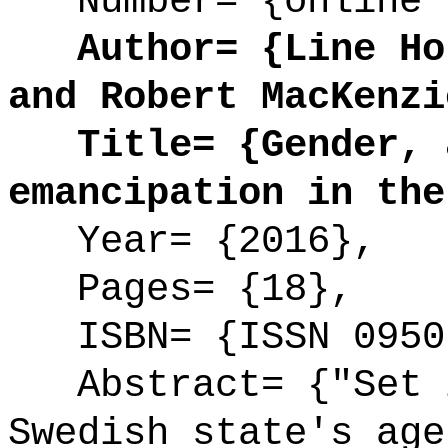
Number= {online 
Author= {Line Hol
and Robert MacKenzi
Title= {Gender, a
emancipation in the
Year= {2016},
Pages= {18},
ISBN= {ISSN 0950
Abstract= {"Set i
Swedish state's age