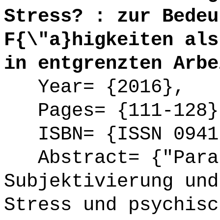
Stress? : zur Bedeu
F{\"a}higkeiten als
in entgrenzten Arbe
Year= {2016},
Pages= {111-128}
ISBN= {ISSN 0941
Abstract= {"Paral
Subjektivierung und
Stress und psychisc