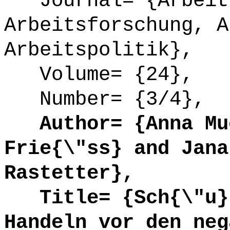
Journal= {Arbeit.
Arbeitsforschung, A
Arbeitspolitik},
Volume= {24},
Number= {3/4},
Author= {Anna Muc
Frie{\"ss} and Jana
Rastetter},
Title= {Sch{\"u}t
Handeln vor den neg