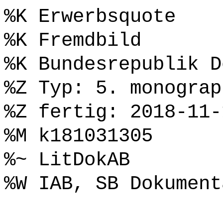
%K Erwerbsquote
%K Fremdbild
%K Bundesrepublik D
%Z Typ: 5. monograp
%Z fertig: 2018-11-
%M k181031305
%~ LitDokAB
%W IAB, SB Dokument