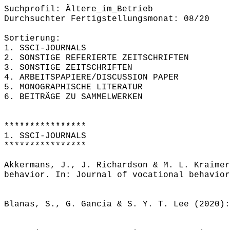
Suchprofil: Ältere_im_Betrieb
Durchsuchter Fertigstellungsmonat: 08/20
Sortierung:
1. SSCI-JOURNALS
2. SONSTIGE REFERIERTE ZEITSCHRIFTEN
3. SONSTIGE ZEITSCHRIFTEN
4. ARBEITSPAPIERE/DISCUSSION PAPER
5. MONOGRAPHISCHE LITERATUR
6. BEITRÄGE ZU SAMMELWERKEN
****************
1. SSCI-JOURNALS
****************
Akkermans, J., J. Richardson & M. L. Kraimer
behavior. In: Journal of vocational behavior
Blanas, S., G. Gancia & S. Y. T. Lee (2020):