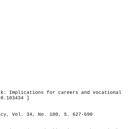
ck: Implications for careers and vocational
20.103434 ]
icy, Vol. 34, No. 100, S. 627-690