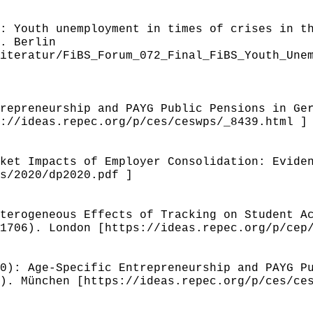
: Youth unemployment in times of crises in t
. Berlin
iteratur/FiBS_Forum_072_Final_FiBS_Youth_Une
repreneurship and PAYG Public Pensions in Ge
://ideas.repec.org/p/ces/ceswps/_8439.html ]
ket Impacts of Employer Consolidation: Evide
s/2020/dp2020.pdf ]
terogeneous Effects of Tracking on Student A
1706). London [https://ideas.repec.org/p/cep
0): Age-Specific Entrepreneurship and PAYG P
). München [https://ideas.repec.org/p/ces/ce