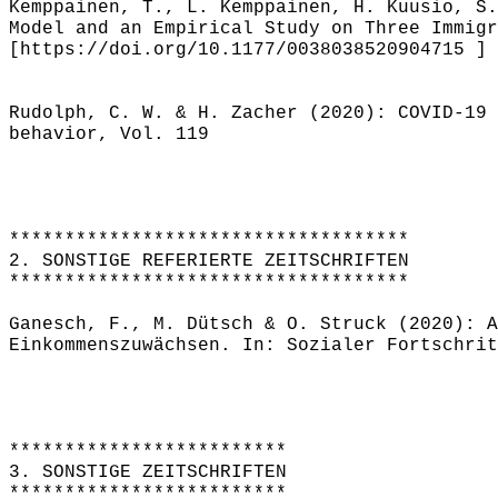
Kemppainen, T., L. Kemppainen, H. Kuusio, S.
Model and an Empirical Study on Three Immigr
[https://doi.org/10.1177/0038038520904715 ]
Rudolph, C. W. & H. Zacher (2020): COVID-19 
behavior, Vol. 119
************************************
2. SONSTIGE REFERIERTE ZEITSCHRIFTEN
************************************
Ganesch, F., M. Dütsch & O. Struck (2020): A
Einkommenszuwächsen. In: Sozialer Fortschrit
*************************
3. SONSTIGE ZEITSCHRIFTEN
*************************