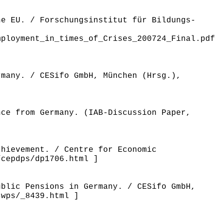
he EU. / Forschungsinstitut für Bildungs-
mployment_in_times_of_Crises_200724_Final.pdf
rmany. / CESifo GmbH, München (Hrsg.),
nce from Germany. (IAB-Discussion Paper,
chievement. / Centre for Economic
/cepdps/dp1706.html ]
ublic Pensions in Germany. / CESifo GmbH,
swps/_8439.html ]