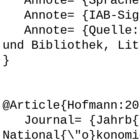
Annote= {Sprache
Annote= {IAB-Sign
Annote= {Quelle: 
und Bibliothek, Lit
}
@Article{Hofmann:20
Journal= {Jahrb{\
National{\"o}konomi