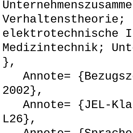
Unternehmenszusamme
Verhaltenstheorie; 
elektrotechnische I
Medizintechnik; Unt
},
Annote= {Bezugsze
2002},
Annote= {JEL-Klas
L26},