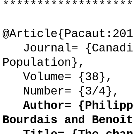
*******************
@Article{Pacaut:201
Journal= {Canadia
Population},
Volume= {38},
Number= {3/4},
Author= {Philippe
Bourdais and Benoît