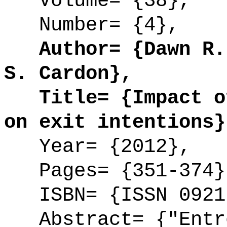
Volume= {38},
Number= {4},
Author= {Dawn R. 
S. Cardon},
Title= {Impact of
on exit intentions}
Year= {2012},
Pages= {351-374}
ISBN= {ISSN 0921
Abstract= {"Entre