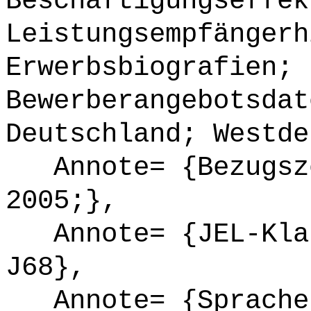
Beschäftigungseffek
Leistungsempfängerh
Erwerbsbiografien; 
Bewerberangebotsdat
Deutschland; Westde
Annote= {Bezugsze
2005;},
Annote= {JEL-Klas
J68},
Annote= {Sprache