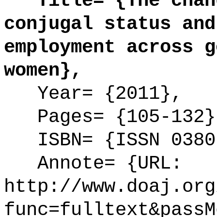
Title= {The chang
conjugal status and
employment across g
women},
Year= {2011},
Pages= {105-132}
ISBN= {ISSN 0380
Annote= {URL:
http://www.doaj.org
func=fulltext&passM