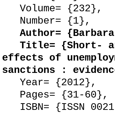
Volume= {232},
Number= {1},
Author= {Barbara 
Title= {Short- an
effects of unemploy
sanctions : evidenc
Year= {2012},
Pages= {31-60},
ISBN= {ISSN 0021