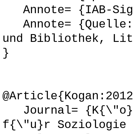
Annote= {IAB-Sign
Annote= {Quelle: 
und Bibliothek, Lit
}
@Article{Kogan:2012
Journal= {K{\"o}l
f{\"u}r Soziologie 