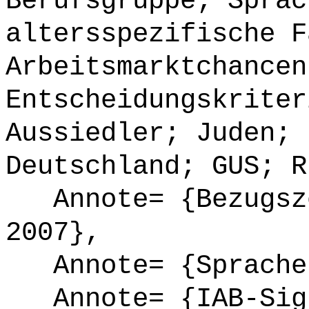
Berufsgruppe; Sprac
altersspezifische F
Arbeitsmarktchancen
Entscheidungskriter
Aussiedler; Juden; 
Deutschland; GUS; R
Annote= {Bezugsze
2007},
Annote= {Sprache
Annote= {IAB-Sign